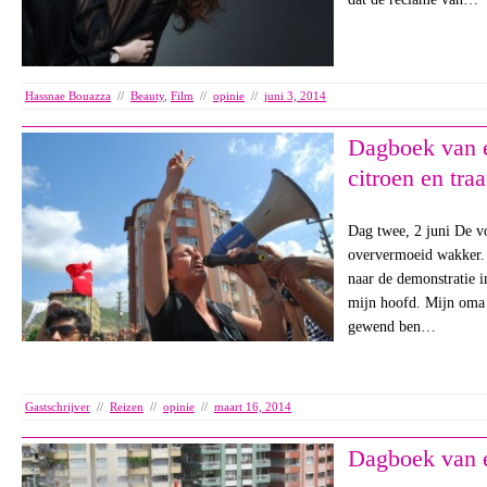
Hassnae Bouazza
//
Beauty
,
Film
//
opinie
//
juni 3, 2014
Dagboek van e
citroen en tra
Dag twee, 2 juni De v
oververmoeid wakker. 
naar de demonstratie i
mijn hoofd. Mijn oma 
gewend ben…
Gastschrijver
//
Reizen
//
opinie
//
maart 16, 2014
Dagboek van e