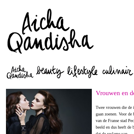
Zoeken
Vrouwen en d
Twee vrouwen die de i
gaan zoenen. Voor de 
van de Franse stad Pec
beeld en dus heeft de
dat de reclame van…