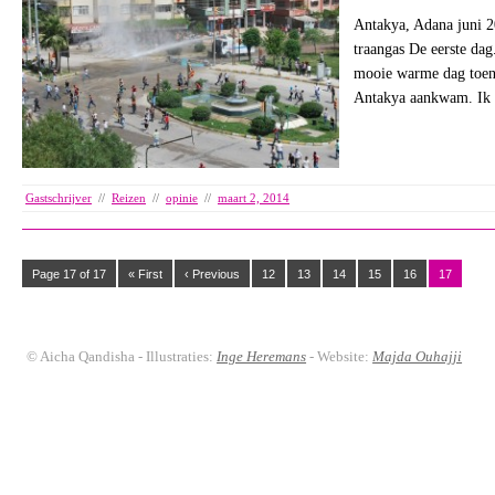
Antakya, Adana juni 2
traangas De eerste dag
mooie warme dag toen
Antakya aankwam. Ik 
Gastschrijver
//
Reizen
//
opinie
//
maart 2, 2014
Page 17 of 17
« First
‹ Previous
12
13
14
15
16
17
© Aicha Qandisha - Illustraties:
Inge Heremans
- Website:
Majda Ouhajji