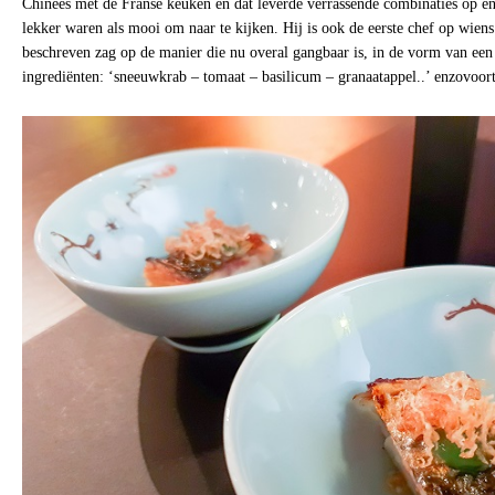
Chinees met de Franse keuken en dat leverde verrassende combinaties op en 
lekker waren als mooi om naar te kijken. Hij is ook de eerste chef op wiens
beschreven zag op de manier die nu overal gangbaar is, in de vorm van e
ingrediënten: ‘sneeuwkrab – tomaat – basilicum – granaatappel..’ enzovoort