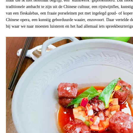
maar die ik niet helemaal begrijp, een ‘kunstwerk’ gepresenteerd. Dat bleek
traditionele ambacht te zijn uit de Chinese cultuur, een rijstwijnfles, kunst
van een fleskalebas, een fraaie porseleinen pot met ingelegd goud- of kope
Chinese opera, een kunstig geborduurde waaier, enzovoort. Daar vertelde d
bij waar we naar moesten luisteren en het had allemaal iets spreekbeurterigs