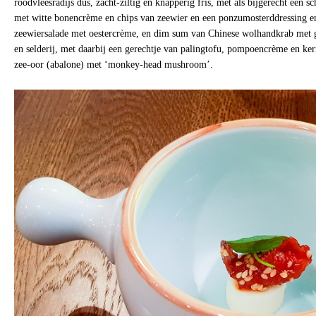
roodvleesradijs dus, zacht-ziltig en knapperig fris, met als bijgerecht een s
met witte bonencrème en chips van zeewier en een ponzumosterddressing en
zeewiersalade met oestercrème, en dim sum van Chinese wolhandkrab met ga
en selderij, met daarbij een gerechtje van palingtofu, pompoencrème en kerr
zee-oor (abalone) met ‘monkey-head mushroom’.