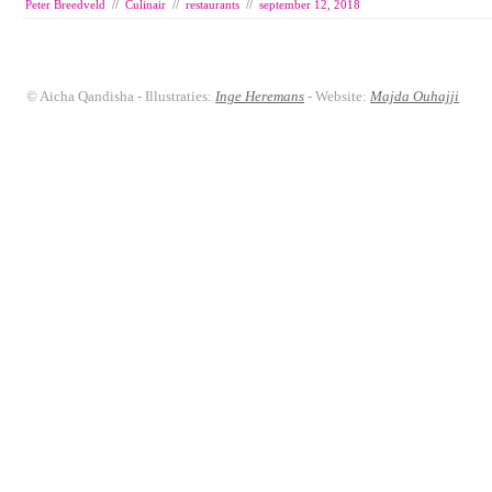
Peter Breedveld
//
Culinair
//
restaurants
//
september 12, 2018
© Aicha Qandisha - Illustraties:
Inge Heremans
- Website:
Majda Ouhajji