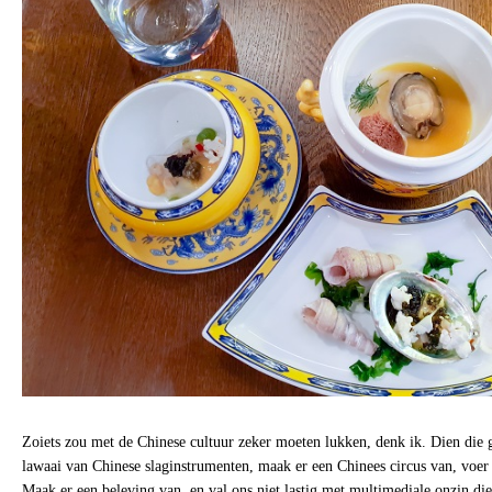
Zoiets zou met de Chinese cultuur zeker moeten lukken, denk ik. Dien die 
lawaai van Chinese slaginstrumenten, maak er een Chinees circus van, voer 
Maak er een beleving van, en val ons niet lastig met multimediale onzin die