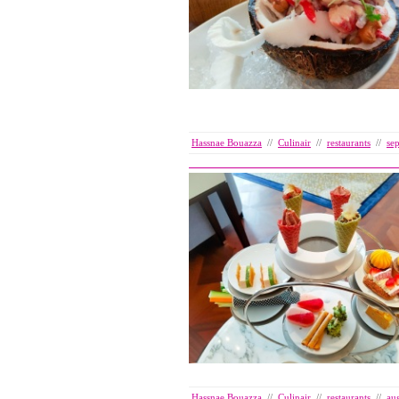
Hassnae Bouazza
//
Culinair
//
restaurants
//
se
Hassnae Bouazza
//
Culinair
//
restaurants
//
au