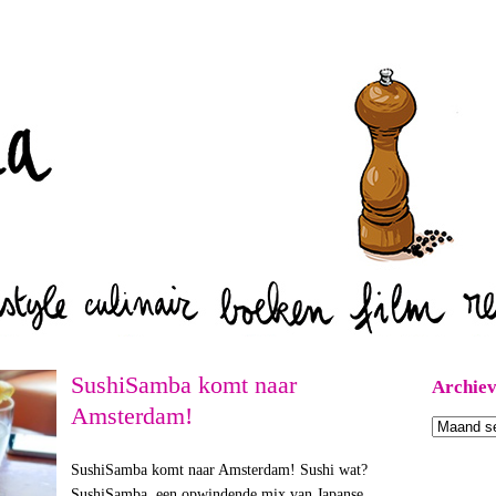
Zoeken
SushiSamba komt naar
Archie
Amsterdam!
Archieven
SushiSamba komt naar Amsterdam! Sushi wat?
SushiSamba, een opwindende mix van Japanse,