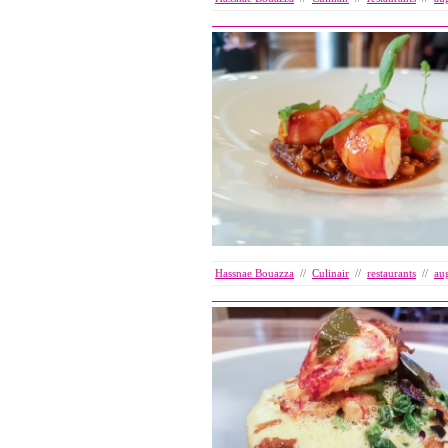
Hassnae Bouazza
//
Culinair
//
restaurants
//
au