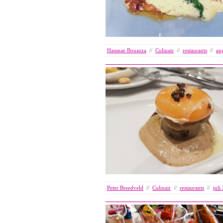
Hassnae Bouazza
//
Culinair
//
restaurants
//
au
Peter Breedveld
//
Culinair
//
restaurants
//
juli