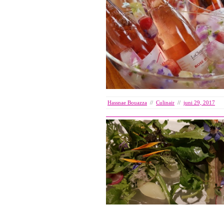
Hassnae Bouazza
//
Culinair
//
juni 29, 2017