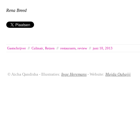
Rena Breed
Gastschrijver
//
Culinair
,
Reizen
//
restaurants
,
review
//
juni 10, 2013
© Aicha Qandisha - Illustraties:
Inge Heremans
- Website:
Majda Ouhajji