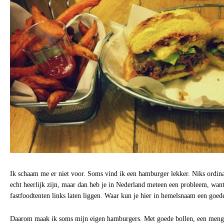
Ik schaam me er niet voor. Soms vind ik een hamburger lekker. Niks ordin
echt heerlijk zijn, maar dan heb je in Nederland meteen een probleem, want
fastfoodtenten links laten liggen. Waar kun je hier in hemelsnaam een goed
Daarom maak ik soms mijn eigen hamburgers. Met goede bollen, een mengs