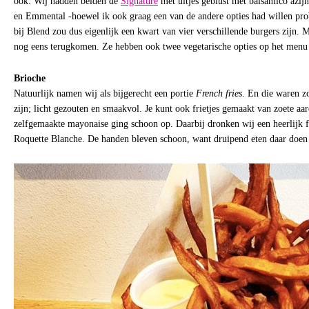
ook. Wij hadden beiden de
Signature
met uitjes geblust met balsamico azij
en Emmental -hoewel ik ook graag een van de andere opties had willen pro
bij Blend zou dus eigenlijk een kwart van vier verschillende burgers zijn.
nog eens terugkomen. Ze hebben ook twee vegetarische opties op het menu s
Brioche
Natuurlijk namen wij als bijgerecht een portie
French fries
. En die waren zo
zijn; licht gezouten en smaakvol. Je kunt ook frietjes gemaakt van zoete a
zelfgemaakte mayonaise ging schoon op. Daarbij dronken wij een heerlijk fl
Roquette Blanche. De handen bleven schoon, want druipend eten daar doen z