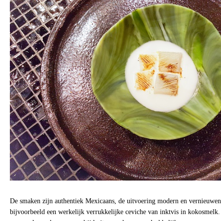
De smaken zijn authentiek Mexicaans, de uitvoering modern en vernieuwen
bijvoorbeeld een werkelijk verrukkelijke ceviche van inktvis in kokosmelk.