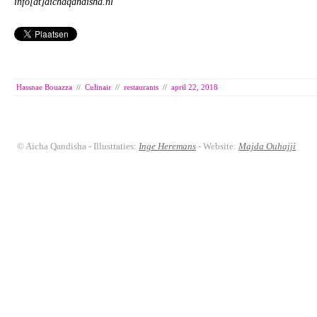
info[at]aichaqandisha.nl
Hassnae Bouazza
//
Culinair
//
restaurants
//
april 22, 2018
© Aicha Qandisha - Illustraties:
Inge Heremans
- Website:
Majda Ouhajji