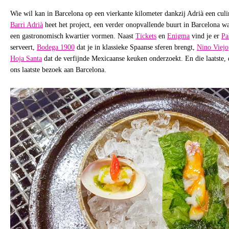
Wie wil kan in Barcelona op een vierkante kilometer dankzij Adrià een cul
Barri Adrià
heet het project, een verder onopvallende buurt in Barcelona wa
een gastronomisch kwartier vormen. Naast
Tickets
en
Enigma
vind je er
Pa
serveert,
Bodega 1900
dat je in klassieke Spaanse sferen brengt,
Nino Viejo
Hoja Santa
dat de verfijnde Mexicaanse keuken onderzoekt. En die laatste, 
ons laatste bezoek aan Barcelona.