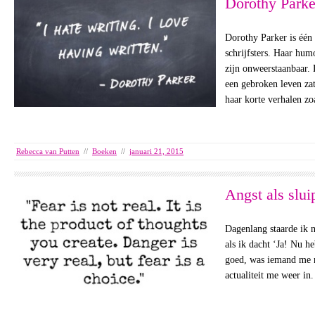
Dorothy Parke
Dorothy Parker is één 
schrijfsters. Haar hum
zijn onweerstaanbaar. 
een gebroken leven zat,
haar korte verhalen z
Rebecca van Putten
//
Boeken
//
januari 21, 2015
Angst als slu
Dagenlang staarde ik n
als ik dacht ‘Ja! Nu he
goed, was iemand me n
actualiteit me weer 