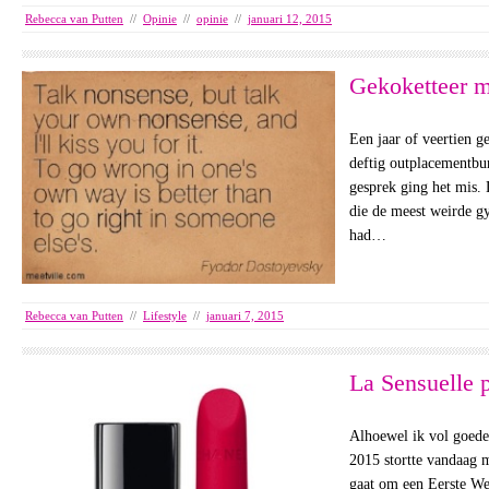
Rebecca van Putten
//
Opinie
//
opinie
//
januari 12, 2015
Gekoketteer me
Een jaar of veertien ge
deftig outplacementbur
gesprek ging het mis. 
die de meest weirde gy
had…
Rebecca van Putten
//
Lifestyle
//
januari 7, 2015
La Sensuelle 
Alhoewel ik vol goed
2015 stortte vandaag m
gaat om een Eerste We