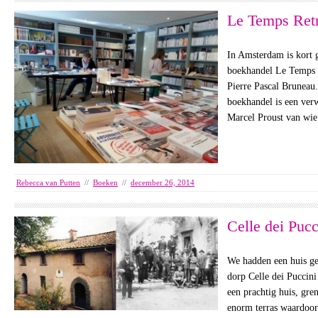
Le Temps Ret
In Amsterdam is kort 
boekhandel Le Temps 
Pierre Pascal Bruneau
boekhandel is een ver
Marcel Proust van wi
Rebecca van Putten
//
Boeken
//
december 26, 2014
Celle dei Pucc
We hadden een huis ge
dorp Celle dei Puccini
een prachtig huis, gre
enorm terras waardoo