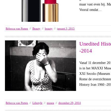
maar vast even bij. M
Vooral omdat…
Rebecca van Putten
//
Beauty
//
beauty
//
januari 3, 2015
Unedited Hist
-2014
Vanaf 11 december 201
is in het MAXXI Museo
XXI Secolo (Museum v
Rome de overzichtsten
History Iran 1960 -2
Rebecca van Putten
//
Lifestyle
//
musea
//
december 29, 2014