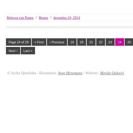
Rebecca van Putten
//
Reizen
//
december 24, 2014
Page 24 of 29
« First
‹ Previous
19
20
21
22
23
24
25
Next ›
Last »
© Aicha Qandisha - Illustraties:
Inge Heremans
- Website:
Majda Ouhajji