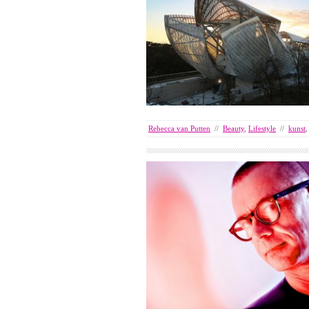
Rebecca van Putten
//
Beauty
,
Lifestyle
//
kunst