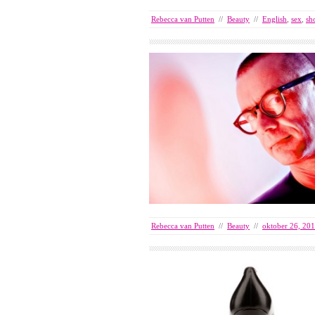
Rebecca van Putten
//
Beauty
//
English
,
sex
,
sh
Rebecca van Putten
//
Beauty
//
oktober 26, 20