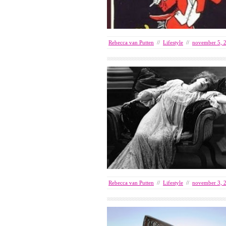
Rebecca van Putten
//
Lifestyle
//
november 5, 
Rebecca van Putten
//
Lifestyle
//
november 3, 