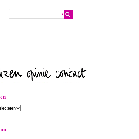
ven
ram