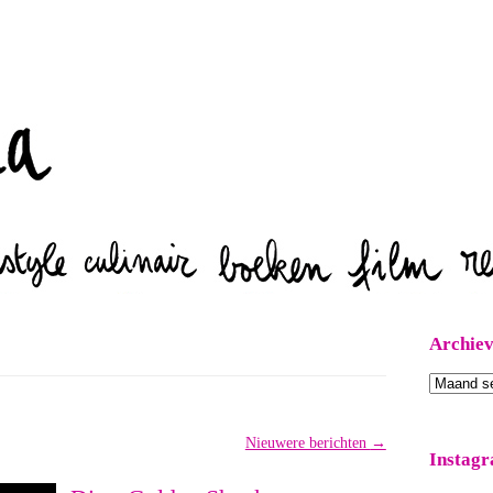
Zoeken
Archie
Archieven
Nieuwere berichten
→
Instag