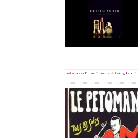
Rebecca van Putten
//
Beauty
//
beauty
,
kerst
//