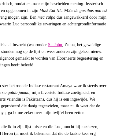
ritisch, omdat er -naar mijn bescheiden mening- hysterisch
aren opgenomen in zijn
Must Eat NL
. Máár
de gustibus non est
treng mogen zijn. Een
mea culpa
dus aangewakkerd door mijn
waarin Luc persoonlijke ervaringen en achtergrondinformatie
disha al bezocht (waaronder
St. John
, Zuma, het geweldige
 stonden nog op de lijst en weer anderen zijn geheel nieuw.
deelgenoot gemaakt te worden van Hoornaerts begeestering en
tingen heeft beleefd.
én ster bekroonde Indiase restaurant Amaya waar ik steeds over
erste
gulab jamun
, mijn favoriete Indiase zoetigheid, en
rts vriendin is Pakistaans, dus hij is een ingewijde. We
 geprobeerd die danig tegenvielen, maar nu ik weet dat de
ya, ga ik me zeker over mijn twijfel heen zetten.
 die ik in zijn lijst miste en die Luc, mocht hij meelezen,
 Heron (al moet ik bekennen dat die de laatste keer erg