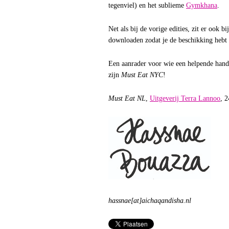
tegenviel) en het sublieme
Gymkhana
.
Net als bij de vorige edities, zit er ook b
downloaden zodat je de beschikking hebt 
Een aanrader voor wie een helpende hand
zijn
Must Eat NYC
!
Must Eat NL
,
Uitgeverij Terra Lannoo
, 
hassnae[at]aichaqandisha.nl