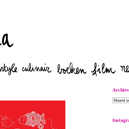
Zoeken
Archie
Archieven
Instag