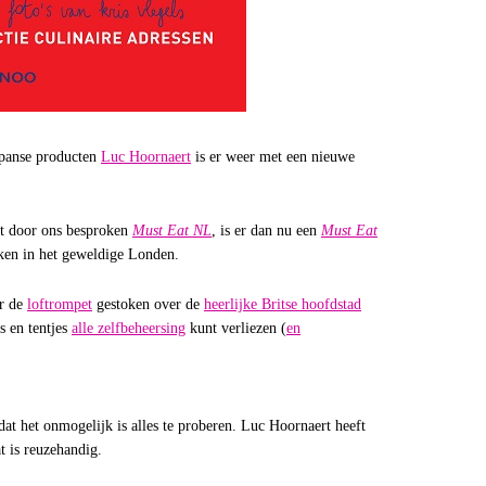
apanse producten
Luc Hoornaert
is er weer met een nieuwe
t door ons besproken
Must Eat NL
, is er dan nu een
Must Eat
kken in het geweldige Londen.
r de
loftrompet
gestoken over de
heerlijke Britse hoofdstad
s en tentjes
alle zelfbeheersing
kunt verliezen (
en
at het onmogelijk is alles te proberen. Luc Hoornaert heeft
 is reuzehandig.