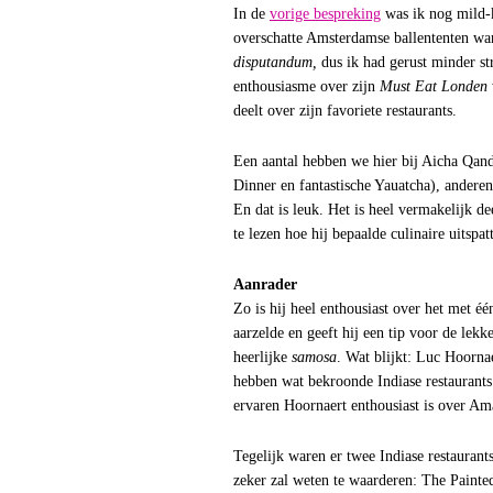
In de
vorige bespreking
was ik nog mild-k
overschatte Amsterdamse ballententen w
disputandum,
dus ik had gerust minder s
enthousiasme over zijn
Must Eat Londen
deelt over zijn favoriete restaurants.
Een aantal hebben we hier bij Aicha Qan
Dinner en fantastische Yauatcha), anderen
En dat is leuk. Het is heel vermakelijk 
te lezen hoe hij bepaalde culinaire uitspat
Aanrader
Zo is hij heel enthousiast over het met é
aarzelde en geeft hij een tip voor de lekk
heerlijke
samosa
. Wat blijkt: Luc Hoornae
hebben wat bekroonde Indiase restaurants
ervaren Hoornaert enthousiast is over Ama
Tegelijk waren er twee Indiase restaurants
zeker zal weten te waarderen: The Painted