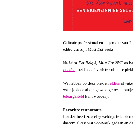
Culinair professional en importeur van J
editie van zijn
Must Eat
-reeks.
Na
Must Eat België
,
Must Eat NYC
en he
Londen
met Lucs favoriete culinaire ple
We hebben op deze plek en
elders
al vake
waar je door al die geweldige restaurantje
teleurgesteld
kunt worden).
Favoriete restaurants
Londen heeft zoveel geweldigs te bieden d
daarom alvast wat voorwerk gedaan en dat