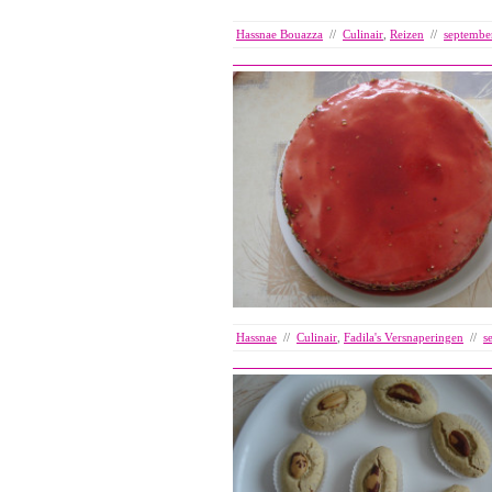
Hassnae Bouazza
//
Culinair
,
Reizen
//
septembe
Hassnae
//
Culinair
,
Fadila's Versnaperingen
//
s