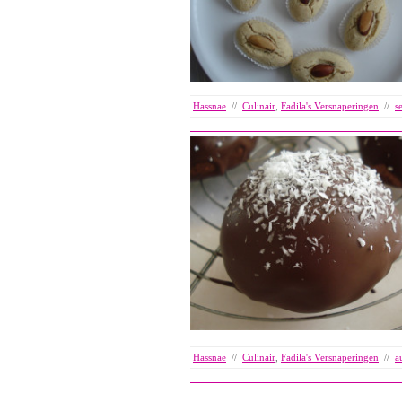
Hassnae
//
Culinair
,
Fadila's Versnaperingen
//
s
Hassnae
//
Culinair
,
Fadila's Versnaperingen
//
a