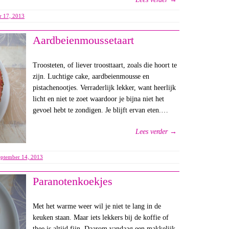
r 17, 2013
Aardbeienmoussetaart
Troosteten, of liever troosttaart, zoals die hoort te
zijn. Luchtige cake, aardbeienmousse en
pistachenootjes. Verraderlijk lekker, want heerlijk
licht en niet te zoet waardoor je bijna niet het
gevoel hebt te zondigen. Je blijft ervan eten.…
Lees verder →
eptember 14, 2013
Paranotenkoekjes
Met het warme weer wil je niet te lang in de
keuken staan. Maar iets lekkers bij de koffie of
thee is altijd fijn. Daarom vandaag een makkelijk,