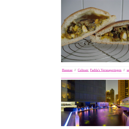
Hassnae
//
Culinair
,
Fadila's Versnaperingen
//
s