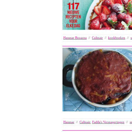
Hassnae Bouazza
//
Culinair
//
kookboeken
//
Hassnae
//
Culinair
,
Fadila's Versnaperingen
//
s