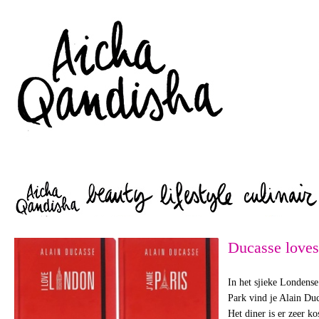
Zoeken
Ducasse loves
In het sjieke Londens
Park vind je Alain Duca
Het diner is er zeer ko