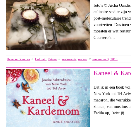
foto’s © Aicha Qandis
culinaire stad te zijn 
post-moleculaire tren
voortzetten. Dus toen
moesten er wat restau
Guerrero’s…
Hassnae Bouazza
//
Culinair
,
Reizen
//
restaurants
,
review
//
november 3, 2015
Kaneel & Ka
Dat ik in een boek vol
New York tot Tel Aviv
macaron, die verrukkeli
zinnen, van moslims a
Fadila op, ‘wist jij…