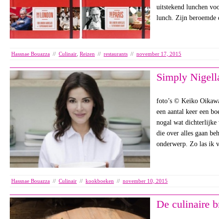
uitstekend lunchen voo
lunch. Zijn beroemde 
Hassnae Bouazza
//
Culinair
,
Reizen
//
restaurants
//
november 17, 2015
Simply Nigell
foto’s © Keiko Oikawa
een aantal keer een b
nogal wat dichterlijke 
die over alles gaan beh
onderwerp. Zo las ik
Hassnae Bouazza
//
Culinair
//
kookboeken
//
november 10, 2015
De culinaire b