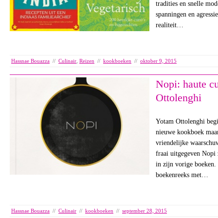
tradities en snelle mo
spanningen en agressie
realiteit…
Hassnae Bouazza
//
Culinair
,
Reizen
//
kookboeken
//
oktober 9, 2015
Nopi: haute c
Ottolenghi
Yotam Ottolenghi begi
nieuwe kookboek maar
vriendelijke waarschuw
fraai uitgegeven Nopi 
in zijn vorige boeken
boekenreeks met…
Hassnae Bouazza
//
Culinair
//
kookboeken
//
september 28, 2015