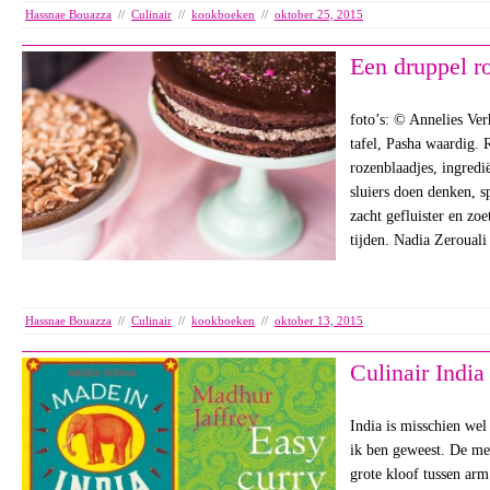
Hassnae Bouazza
//
Culinair
//
kookboeken
//
oktober 25, 2015
Een druppel r
foto’s: © Annelies Ve
tafel, Pasha waardig. 
rozenblaadjes, ingredi
sluiers doen denken, s
zacht gefluister en zo
tijden. Nadia Zeroual
Hassnae Bouazza
//
Culinair
//
kookboeken
//
oktober 13, 2015
Culinair India
India is misschien wel
ik ben geweest. De me
grote kloof tussen arm