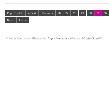
Page 31 of 58
« First
‹ Previous
26
27
28
29
30
31
32
Next ›
Last »
© Aicha Qandisha - Illustraties:
Inge Heremans
- Website:
Majda Ouhajji