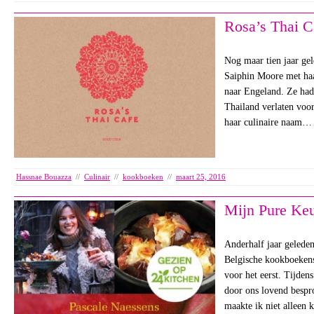
Rosa’s Thai C
Nog maar tien jaar ge
Saiphin Moore met ha
naar Engeland. Ze had
Thailand verlaten voo
haar culinaire naam…
Hassnae Bouazza
//
Culinair
//
kookboeken
//
maart 25, 2016
Mijn Pure Ke
Anderhalf jaar geleden
Belgische kookboekens
voor het eerst. Tijdens
door ons lovend bespr
maakte ik niet alleen 