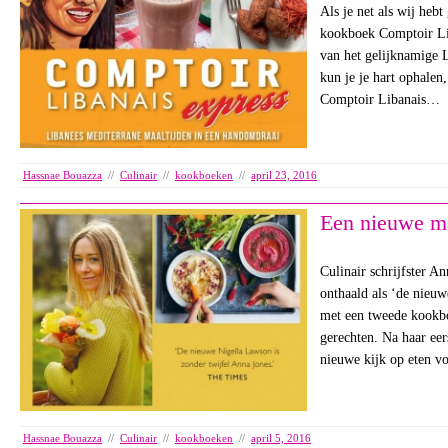
Als je net als wij heb
kookboek Comptoir Li
van het gelijknamige 
kun je je hart ophalen,
Comptoir Libanais…
Hassnae Bouazza
//
Culinair
//
kookboeken
//
april 23, 2016
Een nieuwe m
Culinair schrijfster A
onthaald als ‘de nieuw
met een tweede kookbo
gerechten. Na haar eer
nieuwe kijk op eten 
Hassnae Bouazza
//
Culinair
//
kookboeken
//
april 5, 2016