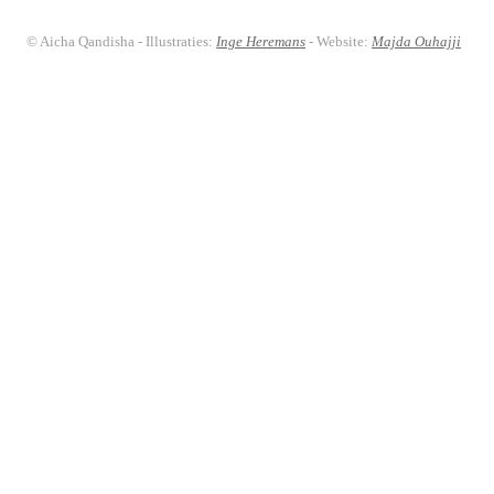
© Aicha Qandisha - Illustraties:
Inge Heremans
- Website:
Majda Ouhajji