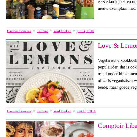
eerste kookboek en nu 
nieuw exemplaar met
Hassnae Bouazza
//
Culinair
//
kookboeken
//
juni 3, 2016
Love & Lemo
Vegetarische kookboek
populairder, dat is oo
trend onder hippe men
of zelfs veganistisch 
beide, maar goede veg
Hassnae Bouazza
//
Culinair
//
kookboeken
//
mei 10, 2016
Comptoir Liba