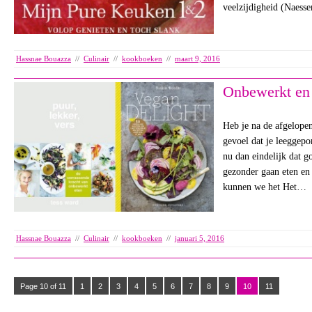
veelzijdigheid (Naess
Hassnae Bouazza
//
Culinair
//
kookboeken
//
maart 9, 2016
Onbewerkt en 
Heb je na de afgelope
gevoel dat je leeggep
nu dan eindelijk dat 
gezonder gaan eten en 
kunnen we het Het…
Hassnae Bouazza
//
Culinair
//
kookboeken
//
januari 5, 2016
Page 10 of 11
1
2
3
4
5
6
7
8
9
10
11