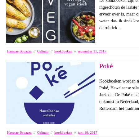
De kookboeken zijn er 
ingeschoten de laatste 
ervoor over is, maar o
weten dat- ik sinds k
de rubriek…
Hassnae Bouazza
//
Culinair
//
kookboeken
//
september 11, 2017
Poké
Kookboeken worden nie
Poké, Hawaiaanse sala
Jackson. De Poké maak
opkomst in Nederland,
Rotterdam het traditi
Hassnae Bouazza
//
Culinair
//
kookboeken
//
juni 16, 2017