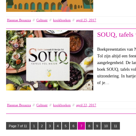
Hassnae Bouazza
//
Culinair
//
kookboeken
//
april 25, 2017
SOUQ, tafels 
Boekpresentaties van 
Tol zijn altijd een fees
aangelegenheid. De la
boek SOUQ, tafels vo
uitzondering. In hart
of je…
Hassnae Bouazza
//
Culinair
//
kookboeken
//
april 22, 2017
Page 7 of 11
1
2
3
4
5
6
7
8
9
10
11