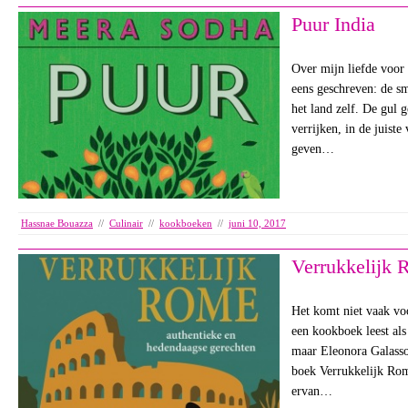
Puur India
Over mijn liefde voor 
eens geschreven: de sm
het land zelf. De gul g
verrijken, in de juist
geven…
Hassnae Bouazza
//
Culinair
//
kookboeken
//
juni 10, 2017
Verrukkelijk
Het komt niet vaak vo
een kookboek leest als
maar Eleonora Galasso 
boek Verrukkelijk Rom
ervan…