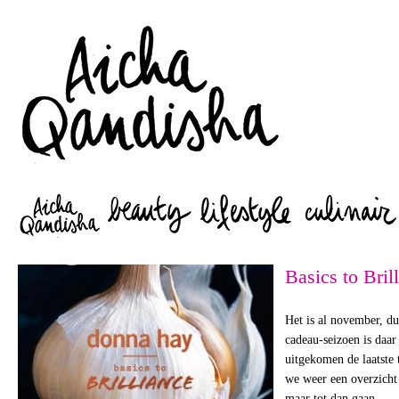
Zoeken
Basics to Bril
Het is al november, d
cadeau-seizoen is daar
uitgekomen de laatste 
we weer een overzicht
maar tot dan gaan…