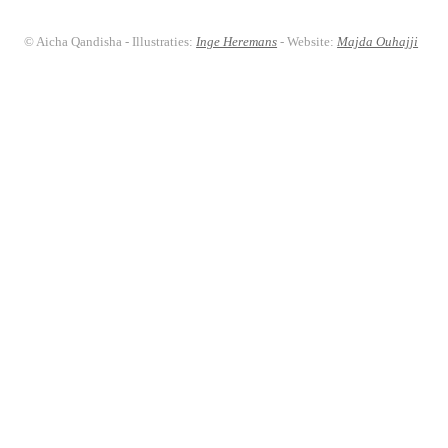
© Aicha Qandisha - Illustraties:
Inge Heremans
- Website:
Majda Ouhajji