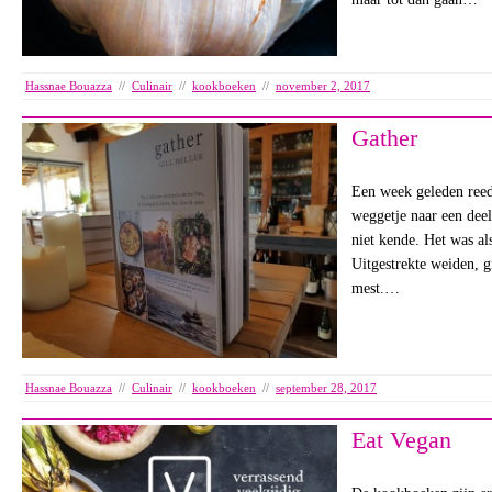
Hassnae Bouazza
//
Culinair
//
kookboeken
//
november 2, 2017
Gather
Een week geleden reed
weggetje naar een dee
niet kende. Het was als
Uitgestrekte weiden, g
mest.…
Hassnae Bouazza
//
Culinair
//
kookboeken
//
september 28, 2017
Eat Vegan